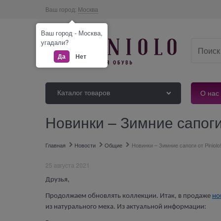
Ваш город:
Москва
Ваш город - Москва,
угадали?
Да
Нет
Каталог товаров
О нас
Новинки – Зимние сапоги 
Главная
Новости
Общие
Новинки – Зимние сапоги от Piniolo
25 августа 2021
Друзья,
Продолжаем обновлять коллекции. Итак, в продаже
но
из натурального меха. Из актуальной информации: