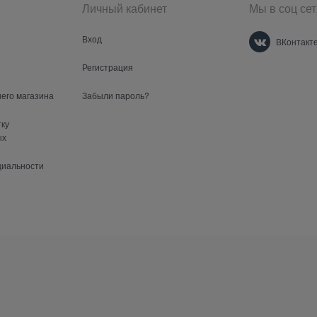
Личный кабинет
Мы в соц сет
Вход
ВКонтакт
Регистрация
шего магазина
Забыли пароль?
тку
ых
циальности