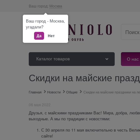
Ваш город:
Москва
Ваш город - Москва,
угадали?
Да
Нет
Каталог товаров
О нас
Скидки на майские празд
Главная
Новости
Общие
Скидки на майские праздники на ле
06 мая 2022
Друзья, с майскими праздниками Вас! Мира, добра, любви
выходные. А мы по традиции с новостями:
С 30 апреля по 11 мая включительно в честь Вели
сайте!