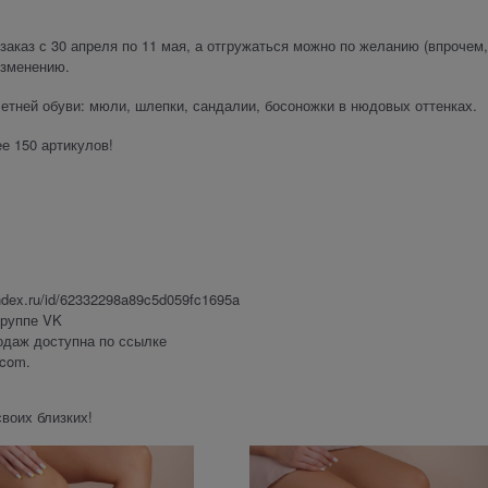
заказ с 30 апреля по 11 мая, а отгружаться можно по желанию (впрочем,
изменению.
етней обуви: мюли, шлепки, сандалии, босоножки в нюдовых оттенках.
е 150 артикулов!
ndex.ru/id/62332298a89c5d059fc1695a
группе VK
родаж доступна по ссылке
.com.
своих близких!