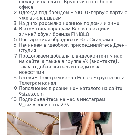
складе и на сайте! Крупный опт отбор в
офисе.
Одежда под брендом PINIOLO-первую партию
уже выкладываем.
На днях рассылка новинок по деми и зиме.
В этом году порадуем Вас коллекцией
зимней обуви бренда PINIOLO
Постараемся обрадовать Вас Скидками
Начинаем видеоблог, присоединяйтесь
Дзен-
Студия
Продолжаем добавлять видеоконтент у нас
на сайте, а также в
группе VK (вконтакте)
,
так что добавляйтесь и следите за
новостями.
Готовим Телеграм канал Piniolo - группа опта
Телеграм канал
Пополнение в розничном каталоге на сайте
9sizes.com
Подписывайтесь на нас в инстаграм
9_sizes
если есть VPN