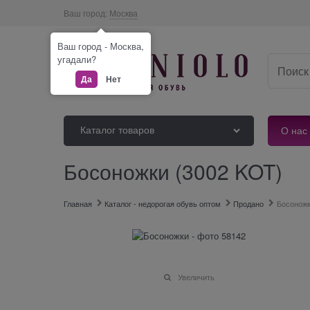
Ваш город:
Москва
Ваш город - Москва,
угадали?
Да
Нет
Каталог товаров
О нас
Босоножки (3002 KOT)
Главная
Каталог - недорогая обувь оптом
Продано
Босонож
Увеличить