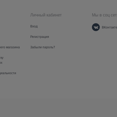
Личный кабинет
Мы в соц сет
Вход
ВКонтакт
Регистрация
шего магазина
Забыли пароль?
тку
ых
циальности