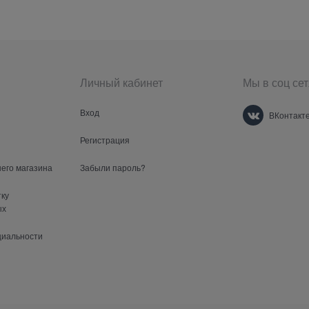
Личный кабинет
Мы в соц сет
Вход
ВКонтакт
Регистрация
шего магазина
Забыли пароль?
тку
ых
циальности