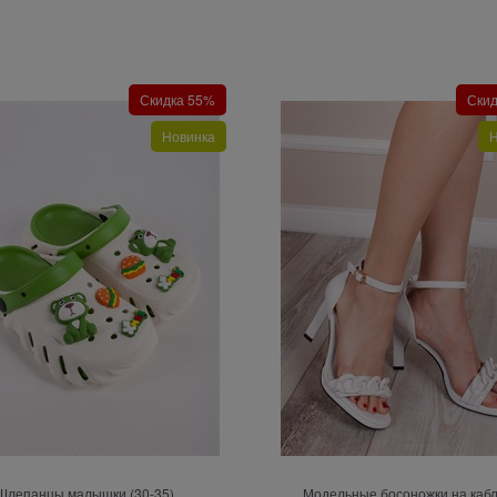
Скидка 55%
Ски
Новинка
Н
Шлепанцы малышки (30-35)
Модельные босоножки на кабл