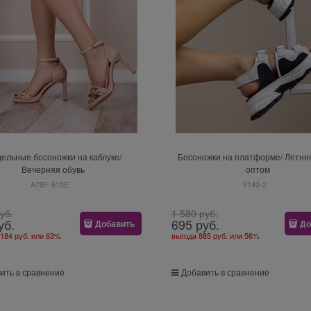
ельные босоножки на каблуке/
Босоножки на платформе/ Летня
Вечерняя обувь
оптом
A78F-615E
Y140-2
руб.
1 580
 руб.
уб.
695
 руб.
Добавить
До
 184 руб.
или
63%
выгода
885 руб.
или
56%
ить в сравнение
Добавить в сравнение