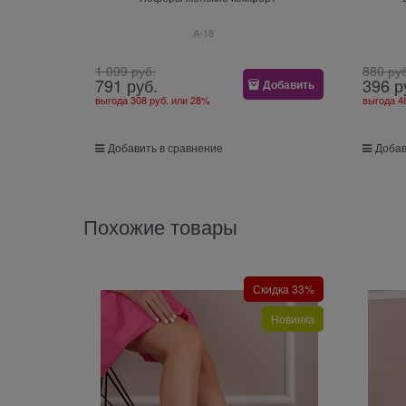
A-18
1 099
 руб.
880
 ру
791
 руб.
396
 р
Добавить
выгода
308 руб.
или
28%
выгода
4
Добавить в сравнение
Добав
Похожие товары
Скидка 33%
Новинка