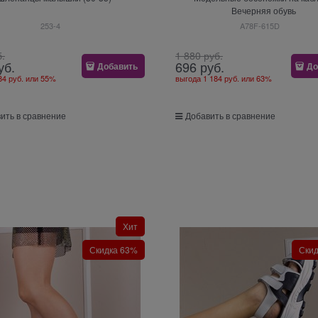
Вечерняя обувь
253-4
A78F-615D
б.
1 880
 руб.
уб.
696
 руб.
Добавить
До
84 руб.
или
55%
выгода
1 184 руб.
или
63%
ить в сравнение
Добавить в сравнение
Хит
Скидка 63%
Ски