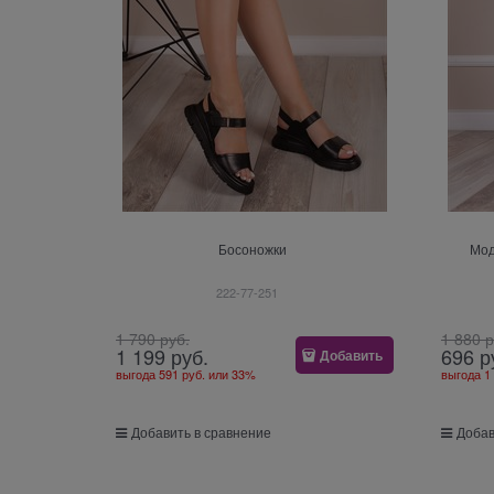
Босоножки
Мод
222-77-251
1 790
 руб.
1 880
 
1 199
 руб.
696
 р
Добавить
выгода
591 руб.
или
33%
выгода
1
Добавить в сравнение
Добав