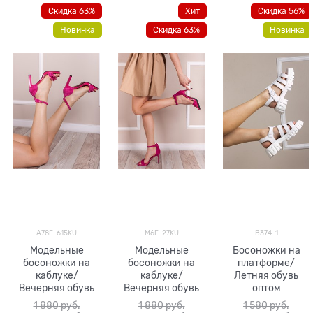
Скидка 63%
Хит
Скидка 56%
Новинка
Скидка 63%
Новинка
A78F-615KU
M6F-27KU
B374-1
Модельные
Модельные
Босоножки на
босоножки на
босоножки на
платформе/
каблуке/
каблуке/
Летняя обувь
Вечерняя обувь
Вечерняя обувь
оптом
1 880
 руб.
1 880
 руб.
1 580
 руб.