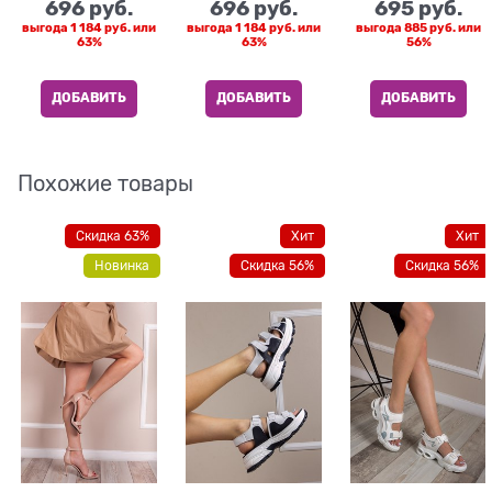
696
 руб.
696
 руб.
695
 руб.
выгода
1 184 руб.
или
выгода
1 184 руб.
или
выгода
885 руб.
или
63%
63%
56%
ДОБАВИТЬ
ДОБАВИТЬ
ДОБАВИТЬ
Похожие товары
Скидка 63%
Хит
Хит
Новинка
Скидка 56%
Скидка 56%