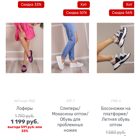
Скидка 33%
Хит
Хит
Скидка 50%
Скидка 56%
66 Fusya-1002
23P-1
Y140-2
Лоферы
Слиперы/
Босоножки на
Мокасины оптом/
платформе/
1 790
 руб.
Обувь для
Летняя обувь
1 199
 руб.
проблемных
оптом
выгода
591 руб.
или
ножек
33%
1 580
 руб.