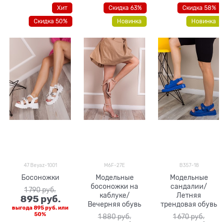
Хит
Скидка 63%
Скидка 58%
Скидка 50%
Новинка
Новинка
47 Beyaz-1001
M6F-27E
B357-18
Босоножки
Модельные
Модельные
босоножки на
сандалии/
1 790
 руб.
каблуке/
Летняя
895
 руб.
Вечерняя обувь
трендовая обувь
выгода
895 руб.
или
50%
1 880
 руб.
1 670
 руб.