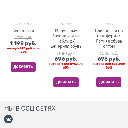
222-77-251
A78F-615D
Y140-2
Босоножки
Модельные
Босоножки на
босоножки на
платформе/
1 790
 руб.
каблуке/
Летняя обувь
1 199
 руб.
Вечерняя обувь
оптом
выгода
591 руб.
или
33%
1 880
 руб.
1 580
 руб.
696
 руб.
695
 руб.
выгода
1 184 руб.
или
выгода
885 руб.
или
ДОБАВИТЬ
63%
56%
ДОБАВИТЬ
ДОБАВИТЬ
МЫ В СОЦ СЕТЯХ