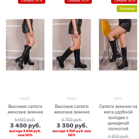
Скидка 50%
Скидка 50%
Скидка 30%
Новинка
M5003
M5014
B373
Высокие сапоги
Высокие сапоги
Сапоги зимние на
женские зимние
женские зимние
мега удобной
колодке с
6 900
 руб.
6 700
 руб.
шикарной
3 450
 руб.
3 350
 руб.
полнотой
выгода
3 450 руб.
выгода
3 350 руб.
или
или
50%
50%
4 300
 руб.