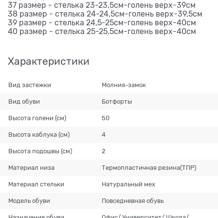
37 размер - стелька 23-23,5см-голень верх-39см
38 размер - стелька 24-24,5см-голень верх-39,5см
39 размер - стелька 24,5-25см-голень верх-40см
40 размер - стелька 25-25,5см-голень верх-40см
Характеристики
Вид застежки
Молния-замок
Вид обуви
Ботфорты
Высота голени (см)
50
Высота каблука (см)
4
Высота подошвы (см)
2
Материал низа
Термопластичная резина(ТПР)
Материал стельки
Натуральный мех
Модель обуви
Повседневная обувь
Назначение обуви
Офис/ Университет/ Школа/