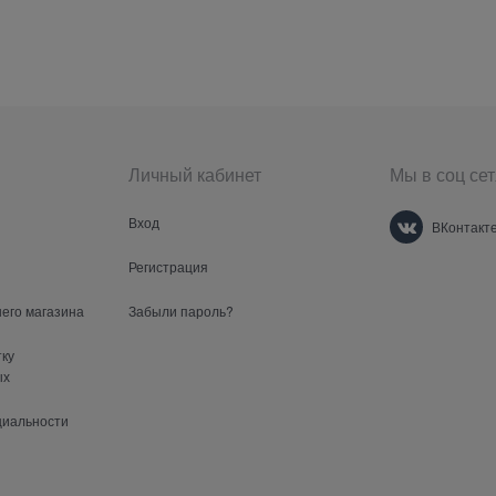
Личный кабинет
Мы в соц сет
Вход
ВКонтакт
Регистрация
шего магазина
Забыли пароль?
тку
ых
циальности