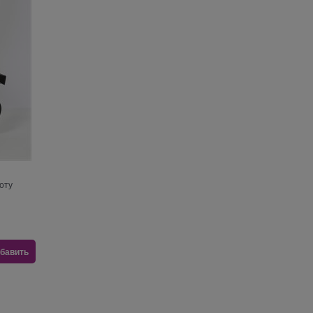
оту
бавить