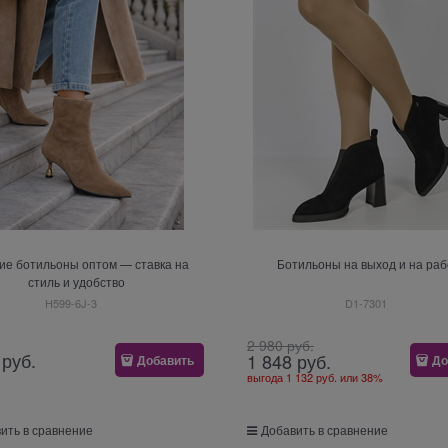
ие ботильоны оптом — ставка на
Ботильоны на выход и на раб
стиль и удобство
H599-6J-3
D1-7301
2 980
 руб.
 руб.
1 848
 руб.
Добавить
До
выгода
1 132 руб.
или
38%
ить в сравнение
Добавить в сравнение