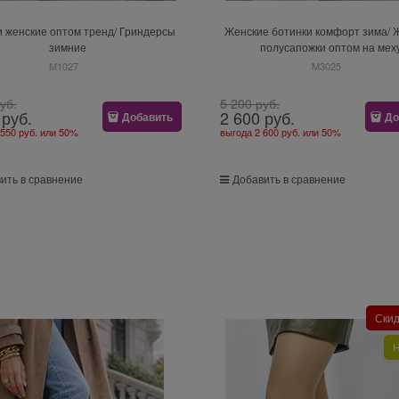
и женские оптом тренд/ Гриндерсы
Женские ботинки комфорт зима/ 
зимние
полусапожки оптом на мех
M1027
M3025
руб.
5 200
 руб.
 руб.
2 600
 руб.
Добавить
До
 550 руб.
или
50%
выгода
2 600 руб.
или
50%
ить в сравнение
Добавить в сравнение
Ски
Н