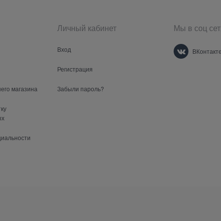
Личный кабинет
Мы в соц сет
Вход
ВКонтакт
Регистрация
шего магазина
Забыли пароль?
тку
ых
циальности