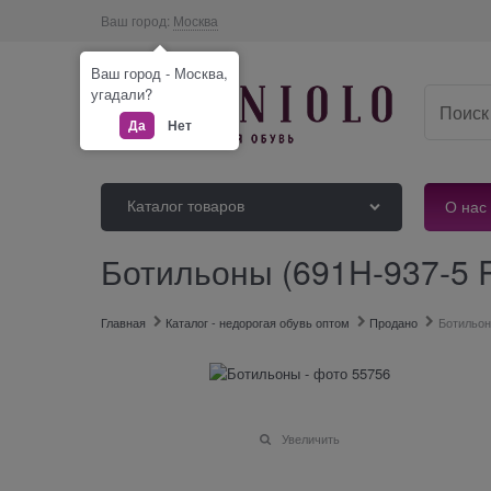
Ваш город:
Москва
Ваш город - Москва,
угадали?
Да
Нет
Каталог товаров
О нас
Ботильоны (691H-937-5 
Главная
Каталог - недорогая обувь оптом
Продано
Ботильо
Увеличить