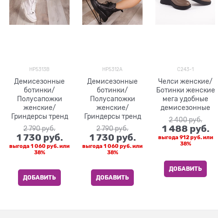
HP5313B
HP5312A
C243-1
Демисезонные
Демисезонные
Челси женские/
ботинки/
ботинки/
Ботинки женские
Полусапожки
Полусапожки
мега удобные
женские/
женские/
демисезонные
Гриндерсы тренд
Гриндерсы тренд
2 400
 руб.
1 488
 руб.
2 790
 руб.
2 790
 руб.
1 730
 руб.
1 730
 руб.
выгода
912 руб.
или
38%
выгода
1 060 руб.
или
выгода
1 060 руб.
или
38%
38%
ДОБАВИТЬ
ДОБАВИТЬ
ДОБАВИТЬ