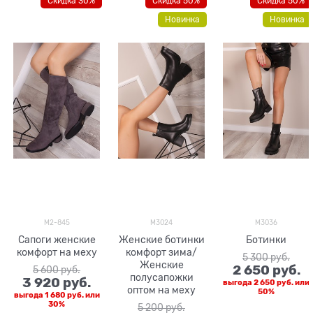
Скидка 30%
Скидка 50%
Скидка 50%
Новинка
Новинка
M2-845
M3024
M3036
Сапоги женские
Женские ботинки
Ботинки
комфорт на меху
комфорт зима/
5 300
 руб.
Женские
2 650
 руб.
5 600
 руб.
полусапожки
3 920
 руб.
выгода
2 650 руб.
или
оптом на меху
50%
выгода
1 680 руб.
или
30%
5 200
 руб.