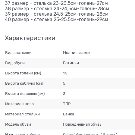
37 размер - стелька 23-23,5см-голень-27см
38 размер - стелька 24-24,5см-голень-28см
39 размер - стелька 24,5-25см-голень-28см
40 размер - стелька 25-25,5см-голень-29см
Характеристики
Вид застежки
Молния-замок
Вид обуви
Ботинки
Высота голени (см)
16
Высота каблука (см)
5
Высота подошвы (см)
3
Материал низа
ТПР
Материал стельки
Байка
Модель обуви
Повседневная обувь
Назначение обуви
Офис/ Университет/ Школа/