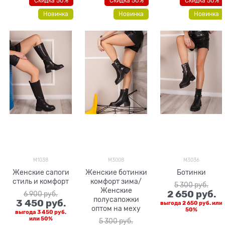
Скидка 50%
Скидка 50%
Скидка 50%
Новинка
Новинка
Новинка
M1038
M3008
M3036
Женские сапоги
Женские ботинки
Ботинки
стиль и комфорт
комфорт зима/
5 300
 руб.
Женские
2 650
 руб.
6 900
 руб.
полусапожки
3 450
 руб.
выгода
2 650 руб.
или
оптом на меху
50%
выгода
3 450 руб.
или
50%
5 300
 руб.