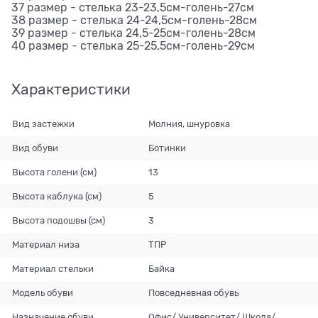
37 размер - стелька 23-23,5см-голень-27см
38 размер - стелька 24-24,5см-голень-28см
39 размер - стелька 24,5-25см-голень-28см
40 размер - стелька 25-25,5см-голень-29см
Характеристики
Вид застежки
Молния, шнуровка
Вид обуви
Ботинки
Высота голени (см)
13
Высота каблука (см)
5
Высота подошвы (см)
3
Материал низа
ТПР
Материал стельки
Байка
Модель обуви
Повседневная обувь
Назначение обуви
Офис/ Университет/ Школа/