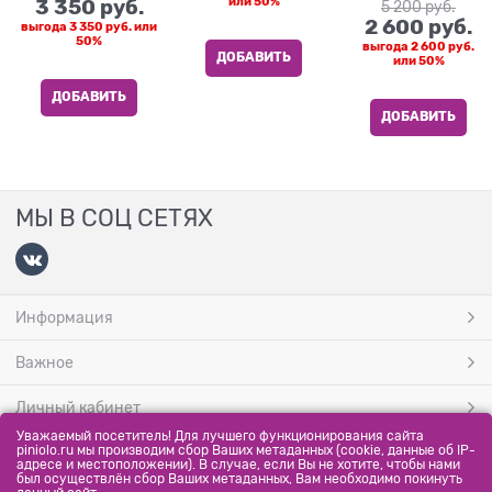
3 350
 руб.
или
50%
5 200
 руб.
2 600
 руб.
выгода
3 350 руб.
или
50%
выгода
2 600 руб.
ДОБАВИТЬ
или
50%
ДОБАВИТЬ
ДОБАВИТЬ
МЫ В СОЦ СЕТЯХ
Информация
Важное
Личный кабинет
Уважаемый посетитель! Для лучшего функционирования сайта
МЫ ПРИНИМАЕМ
piniolo.ru мы производим сбор Ваших метаданных (cookie, данные об IP-
адресе и местоположении). В случае, если Вы не хотите, чтобы нами
был осуществлён сбор Ваших метаданных, Вам необходимо покинуть