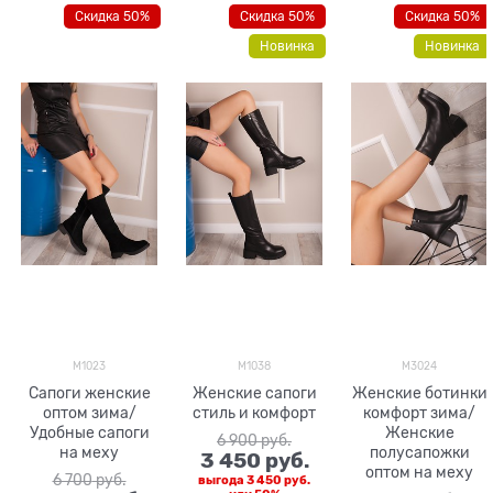
Скидка 50%
Скидка 50%
Скидка 50%
Новинка
Новинка
M1023
M1038
M3024
Сапоги женские
Женские сапоги
Женские ботинки
оптом зима/
стиль и комфорт
комфорт зима/
Удобные сапоги
Женские
6 900
 руб.
на меху
полусапожки
3 450
 руб.
оптом на меху
6 700
 руб.
выгода
3 450 руб.