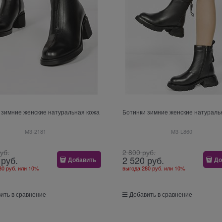
 зимние женские натуральная кожа
Ботинки зимние женские натураль
M3-2181
M3-L860
руб.
2 800
 руб.
 руб.
2 520
 руб.
Добавить
До
80 руб.
или
10%
выгода
280 руб.
или
10%
ить в сравнение
Добавить в сравнение