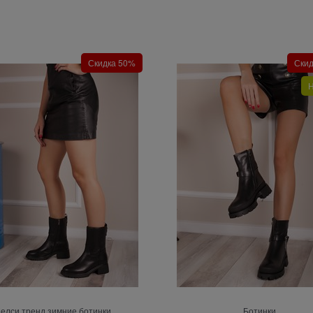
Скидка 50%
Ски
Н
елси тренд зимние ботинки
Ботинки