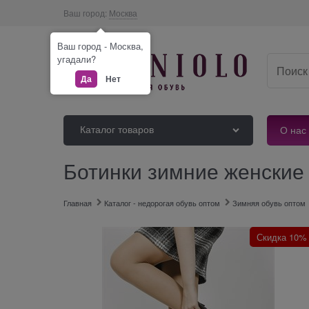
Ваш город:
Москва
Ваш город - Москва,
угадали?
Да
Нет
Каталог товаров
О нас
Ботинки зимние женские
Главная
Каталог - недорогая обувь оптом
Зимняя обувь оптом
Скидка 10%