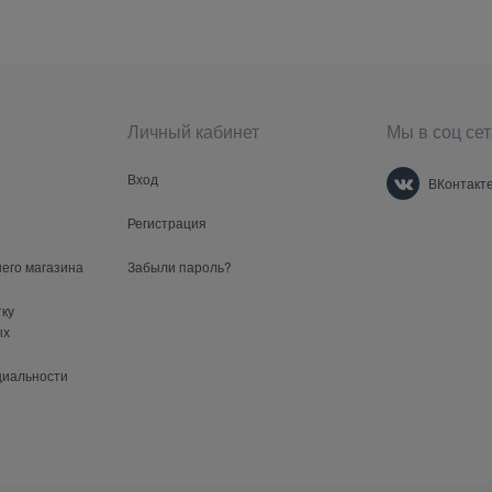
Личный кабинет
Мы в соц сет
Вход
ВКонтакт
Регистрация
шего магазина
Забыли пароль?
тку
ых
циальности