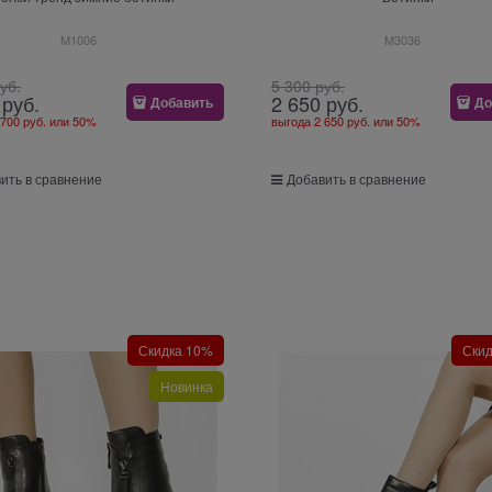
M1006
M3036
руб.
5 300
 руб.
 руб.
2 650
 руб.
Добавить
До
 700 руб.
или
50%
выгода
2 650 руб.
или
50%
ить в сравнение
Добавить в сравнение
Скидка 10%
Ски
Новинка