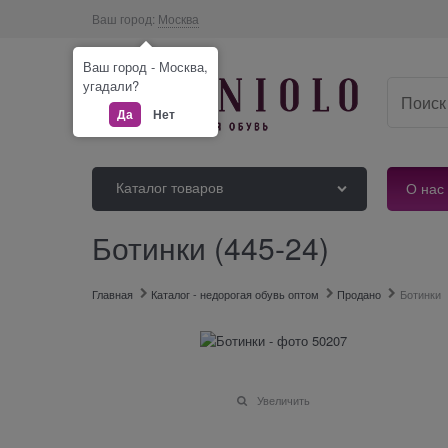
Ваш город:
Москва
Ваш город - Москва,
угадали?
Да
Нет
Каталог товаров
О нас
Ботинки (445-24)
Главная
Каталог - недорогая обувь оптом
Продано
Ботинки
Увеличить