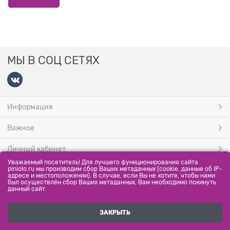
МЫ В СОЦ СЕТЯХ
Информация
Важное
Личный кабинет
Уважаемый посетитель! Для лучшего функционирования сайта
МЫ ПРИНИМАЕМ
piniolo.ru мы производим сбор Ваших метаданных (cookie, данные об IP-
адресе и местоположении). В случае, если Вы не хотите, чтобы нами
был осуществлён сбор Ваших метаданных, Вам необходимо покинуть
данный сайт.
ЗАКРЫТЬ
Полная версия сайта