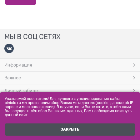
МЫ В СОЦ СЕТЯХ
Информация
Важное
Личный кабинет
Уважаемый посетитель! Для лучшего функционирования сайта
МЫ ПРИНИМАЕМ
piniolo.ru мы производим сбор Ваших метаданных (cookie, данные об IP-
адресе и местоположении). В случае, если Вы не хотите, чтобы нами
был осуществлён сбор Ваших метаданных, Вам необходимо покинуть
данный сайт.
ЗАКРЫТЬ
Полная версия сайта