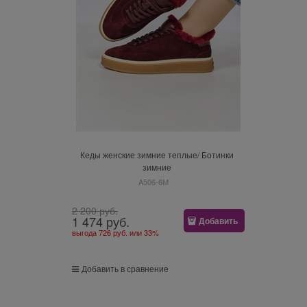
Кеды женские зимние теплые/ Ботинки
зимние
A506-6M
2 200
 руб.
1 474
 руб.
Добавить
выгода
726 руб.
или
33%
Добавить в сравнение