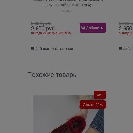
полусапожки оптом на меху
M3008
5 300
 руб.
5 300
 
2 650
 руб.
2 650
Добавить
выгода
2 650 руб.
или
50%
выгода
2
Добавить в сравнение
Добав
Похожие товары
Хит
Скидка 33%