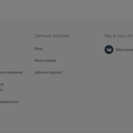
Личный кабинет
Мы в соц сет
Вход
ВКонтакт
Регистрация
шего магазина
Забыли пароль?
тку
ых
циальности