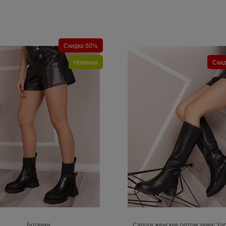
Скидка 50%
Новинка
Ски
Ботинки
Сапоги женские оптом зима/ У