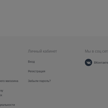
Личный кабинет
Мы в соц сет
Вход
ВКонтакт
Регистрация
шего магазина
Забыли пароль?
тку
ых
циальности