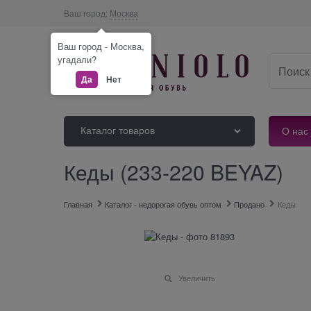
Ваш город:
Москва
Ваш город - Москва,
угадали?
Да
Нет
Каталог товаров
О нас
Кеды (233-220 BEYAZ)
Главная
Каталог - недорогая обувь оптом
Продано
Кеды
Увеличить