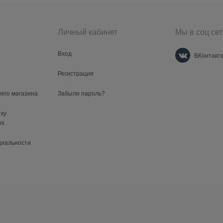
Личный кабинет
Мы в соц сет
Вход
ВКонтакт
Регистрация
шего магазина
Забыли пароль?
тку
ых
циальности