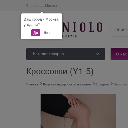
Ваш город:
Москва
Ваш город - Москва,
угадали?
Да
Нет
Каталог товаров
О нас
Кроссовки (Y1-5)
Главная
Каталог - недорогая обувь оптом
Продано
Кроссовк