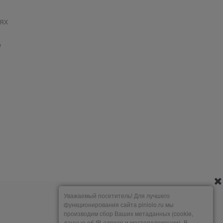
ях
е
Уважаемый посетитель! Для лучшего
функционирования сайта piniolo.ru мы
производим сбор Ваших метаданных (cookie,
данные об IP-адресе и местоположении). В