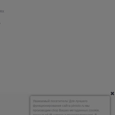
ях
е
Уважаемый посетитель! Для лучшего
функционирования сайта piniolo.ru мы
производим сбор Ваших метаданных (cookie,
данные об IP-адресе и местоположении). В