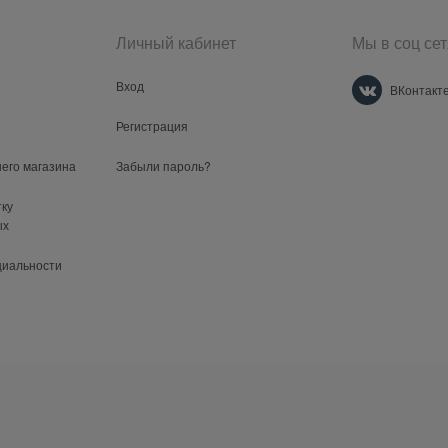
Личный кабинет
Мы в соц сет
Вход
ВКонтакт
Регистрация
шего магазина
Забыли пароль?
тку
ых
циальности