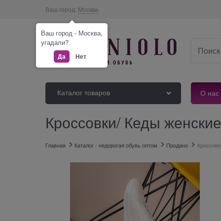
Ваш город:
Москва
Ваш город - Москва,
угадали?
Да
Нет
Каталог товаров
О нас
Кроссовки/ Кеды женские
Главная
Каталог - недорогая обувь оптом
Продано
Кроссовк