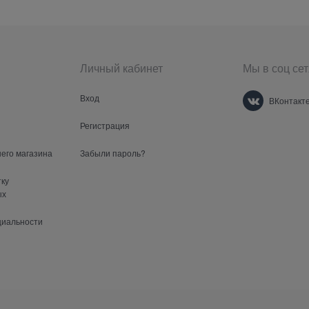
Личный кабинет
Мы в соц сет
Вход
ВКонтакт
Регистрация
шего магазина
Забыли пароль?
тку
ых
циальности