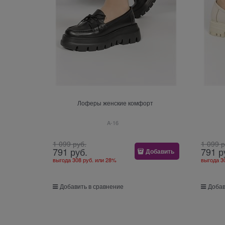
Лоферы женские комфорт
A-16
1 099
 руб.
1 099
 
791
 руб.
791
 р
Добавить
выгода
308 руб.
или
28%
выгода
3
Добавить в сравнение
Добав