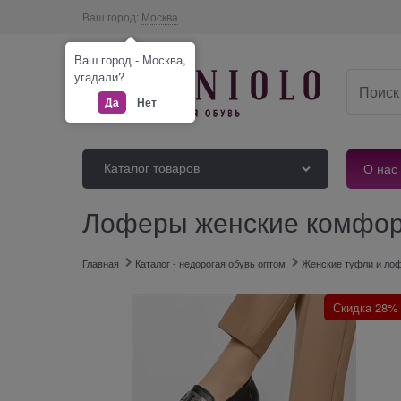
Ваш город:
Москва
Ваш город - Москва,
угадали?
Да
Нет
Каталог товаров
О нас
Лоферы женские комфорт
Главная
Каталог - недорогая обувь оптом
Женские туфли и ло
Скидка 28%