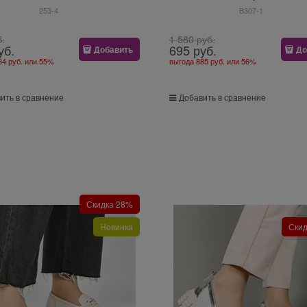
253-4
B307-1
б.
1 580
 руб.
уб.
695
 руб.
Добавить
До
84 руб.
или
55%
выгода
885 руб.
или
56%
ить в сравнение
Добавить в сравнение
Скидка 28%
Новинка
Ски