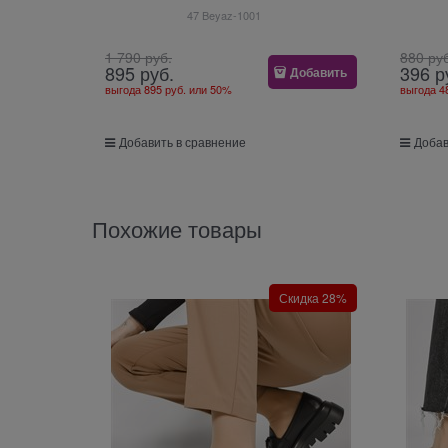
47 Beyaz-1001
1 790
 руб.
880
 ру
895
 руб.
396
 р
Добавить
выгода
895 руб.
или
50%
выгода
4
Добавить в сравнение
Добав
Похожие товары
Скидка 28%