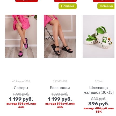
Новинка
Новинка
66 Fusya-1002
222-77-251
253-4
Лоферы
Босоножки
Шлепанцы
малышки (30-35)
1 790
 руб.
1 790
 руб.
1 199
 руб.
1 199
 руб.
880
 руб.
396
 руб.
выгода
591 руб.
или
выгода
591 руб.
или
33%
33%
выгода
484 руб.
или
55%