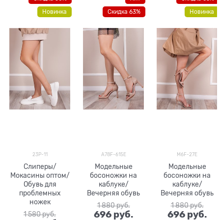
Новинка
Скидка 63%
Новинка
23P-11
A78F-615E
M6F-27E
Слиперы/
Модельные
Модельные
Мокасины оптом/
босоножки на
босоножки на
Обувь для
каблуке/
каблуке/
проблемных
Вечерняя обувь
Вечерняя обувь
ножек
1 880
 руб.
1 880
 руб.
696
 руб.
696
 руб.
1 580
 руб.