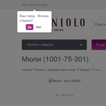
Ваш город:
Москва
Ваш город - Москва,
угадали?
Да
Нет
Каталог товаров
О нас
Мюли (1001-75-301)
Главная
Каталог - недорогая обувь оптом
Продано
Мюли
Увеличить