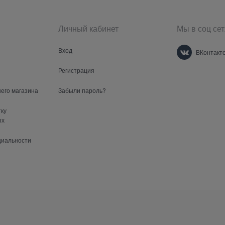
Личный кабинет
Мы в соц сет
Вход
ВКонтакт
Регистрация
шего магазина
Забыли пароль?
тку
ых
циальности