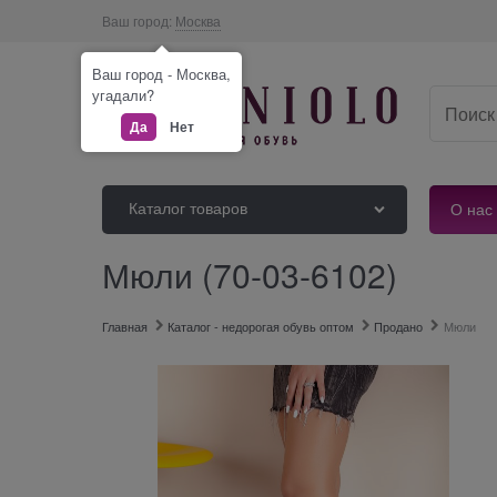
Ваш город:
Москва
Ваш город - Москва,
угадали?
Да
Нет
Каталог товаров
О нас
Мюли (70-03-6102)
Главная
Каталог - недорогая обувь оптом
Продано
Мюли