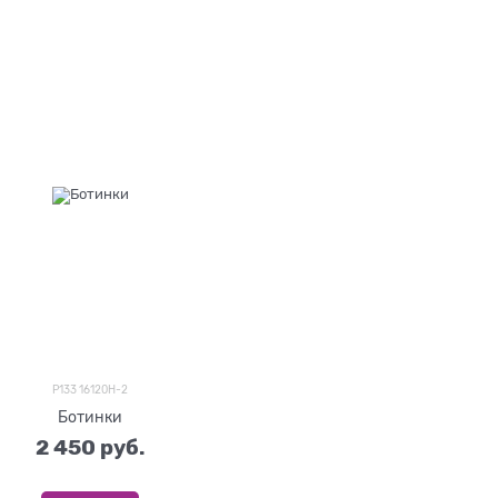
P133 16120H-2
Ботинки
2 450
 руб.