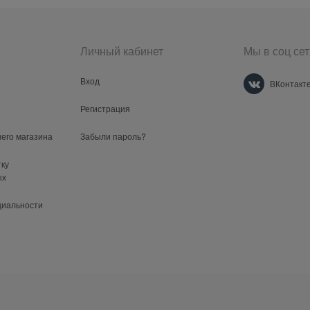
Личный кабинет
Мы в соц сет
Вход
ВКонтакт
Регистрация
шего магазина
Забыли пароль?
тку
ых
циальности