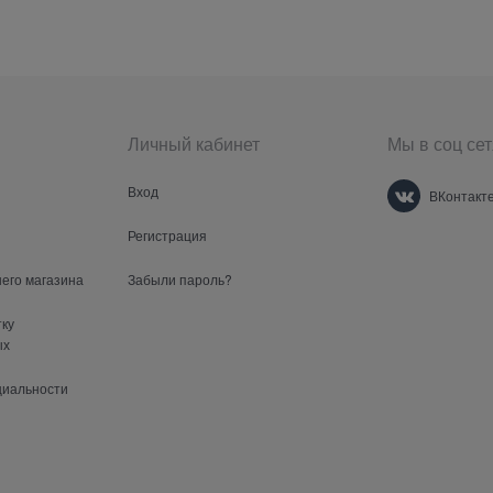
Личный кабинет
Мы в соц сет
Вход
ВКонтакт
Регистрация
шего магазина
Забыли пароль?
тку
ых
циальности