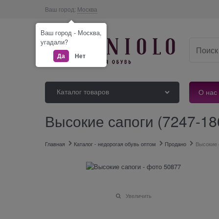
Ваш город:
Москва
Ваш город - Москва,
угадали?
Да
Нет
Каталог товаров
О нас
Высокие сапоги (7247-18
Главная
Каталог - недорогая обувь оптом
Продано
Высокие 
Увеличить