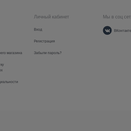
Личный кабинет
Мы в соц сет
Вход
ВКонтакт
Регистрация
шего магазина
Забыли пароль?
тку
ых
циальности