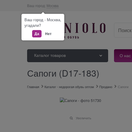
Ваш город:
Москва
Ваш город - Москва,
угадали?
Да
Нет
Каталог товаров
О нас
Сапоги (D17-183)
Главная
Каталог - недорогая обувь оптом
Продано
Сапоги
Увеличить