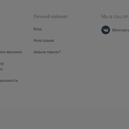
Личный кабинет
Мы в соц сет
Вход
ВКонтакт
Регистрация
шего магазина
Забыли пароль?
тку
ых
циальности