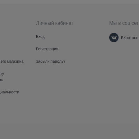
Личный кабинет
Мы в соц сет
Вход
ВКонтакт
Регистрация
шего магазина
Забыли пароль?
тку
ых
циальности