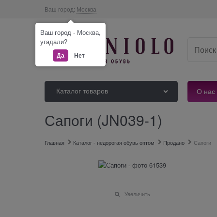
Ваш город:
Москва
Ваш город - Москва,
угадали?
Да
Нет
Каталог товаров
О нас
Сапоги (JN039-1)
Главная
Каталог - недорогая обувь оптом
Продано
Сапоги
Увеличить