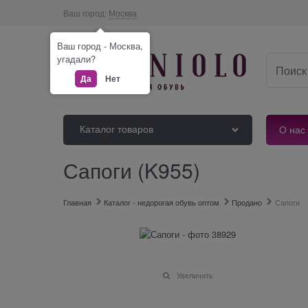
Ваш город:
Москва
Ваш город - Москва,
угадали?
Да
Нет
Каталог товаров
О нас
Сапоги (K955)
Главная
Каталог - недорогая обувь оптом
Продано
Сапоги
Увеличить