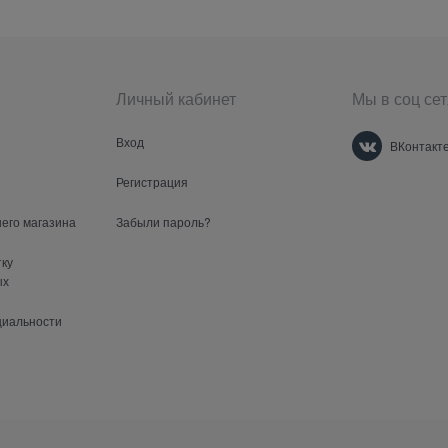
Личный кабинет
Мы в соц сет
Вход
ВКонтакт
Регистрация
шего магазина
Забыли пароль?
тку
ых
циальности