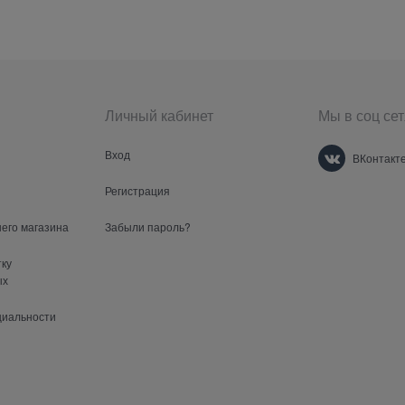
Личный кабинет
Мы в соц сет
Вход
ВКонтакт
Регистрация
шего магазина
Забыли пароль?
тку
ых
циальности