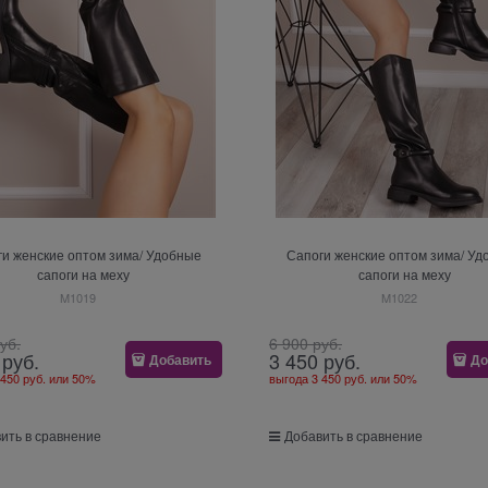
и женские оптом зима/ Удобные
Сапоги женские оптом зима/ У
сапоги на меху
сапоги на меху
M1019
M1022
руб.
6 900
 руб.
 руб.
3 450
 руб.
Добавить
До
 450 руб.
или
50%
выгода
3 450 руб.
или
50%
ить в сравнение
Добавить в сравнение