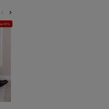
дка 50%
Хит
Скидка 23%