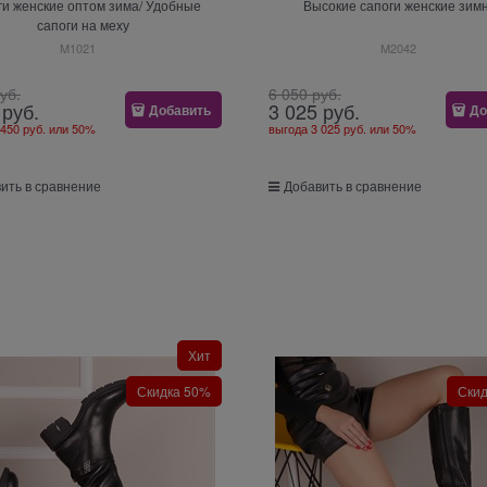
и женские оптом зима/ Удобные
Высокие сапоги женские зим
сапоги на меху
M1021
M2042
руб.
6 050
 руб.
 руб.
3 025
 руб.
Добавить
До
 450 руб.
или
50%
выгода
3 025 руб.
или
50%
ить в сравнение
Добавить в сравнение
Хит
Скидка 50%
Ски