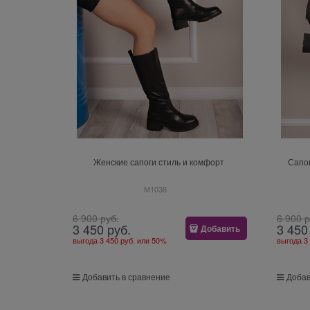
Женские сапоги стиль и комфорт
Сапог
M1038
6 900
 руб.
6 900
 
3 450
 руб.
3 450
Добавить
выгода
3 450 руб.
или
50%
выгода
3
Добавить в сравнение
Добав