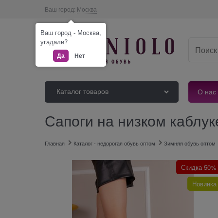
Ваш город:
Москва
Ваш город - Москва,
угадали?
Да
Нет
Каталог товаров
О нас
Сапоги на низком каблук
Главная
Каталог - недорогая обувь оптом
Зимняя обувь оптом
Скидка 50%
Новинка