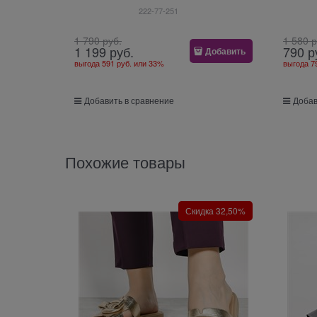
222-77-251
1 790
 руб.
1 580
 
1 199
 руб.
790
 р
Добавить
выгода
591 руб.
или
33%
выгода
7
Добавить в сравнение
Добав
Похожие товары
Скидка 32,50%