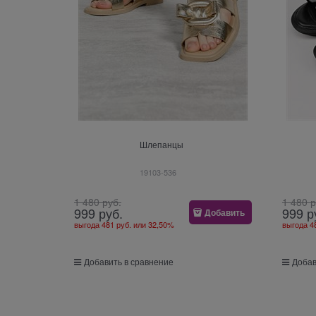
Шлепанцы
19103-536
1 480
 руб.
1 480
 
999
 руб.
999
 р
Добавить
выгода
481 руб.
или
32,50%
выгода
4
Добавить в сравнение
Добав