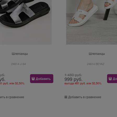
Шлепанцы
Шлепанцы
24614-J-64
24614 BEYAZ
руб.
1 480
 руб.
уб.
999
 руб.
Добавить
До
81 руб.
или
32,50%
выгода
481 руб.
или
32,50%
ить в сравнение
Добавить в сравнение