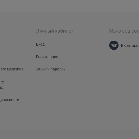
Личный кабинет
Мы в соц сет
Вход
ВКонтакт
Регистрация
шего магазина
Забыли пароль?
тку
ых
циальности