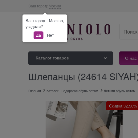
Ваш город:
Москва
Ваш город - Москва,
угадали?
Да
Нет
Каталог товаров
О нас
Шлепанцы (24614 SIYAH
Главная
Каталог - недорогая обувь оптом
Летняя обувь оптом
Скидка 32,50%