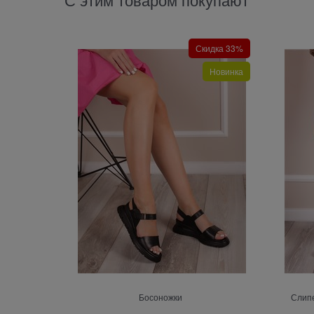
Скидка 33%
Новинка
Босоножки
Слипе