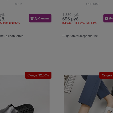
23P-11
A78F-615B
руб.
1 880
 руб.
уб.
696
 руб.
Добавить
До
90 руб.
или
50%
выгода
1 184 руб.
или
63%
ить в сравнение
Добавить в сравнение
Скидка 32,50%
Скидка