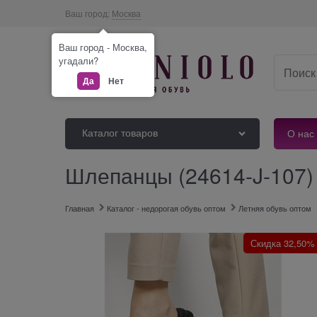
Ваш город:
Москва
Ваш город - Москва,
угадали?
Да
Нет
Каталог товаров
О нас
Шлепанцы (24614-J-107)
Главная
Каталог - недорогая обувь оптом
Летняя обувь оптом
Скидка 32,50%