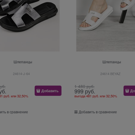
Шлепанцы
Шлепанцы
24614-J-64
24614 BEYAZ
руб.
1 480
 руб.
уб.
999
 руб.
Добавить
До
81 руб.
или
32,50%
выгода
481 руб.
или
32,50%
ить в сравнение
Добавить в сравнение