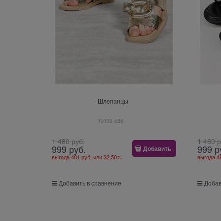
Шлепанцы
19103-536
1 480
 руб.
1 480
 
999
 руб.
999
 р
Добавить
выгода
481 руб.
или
32,50%
выгода
4
Добавить в сравнение
Добав