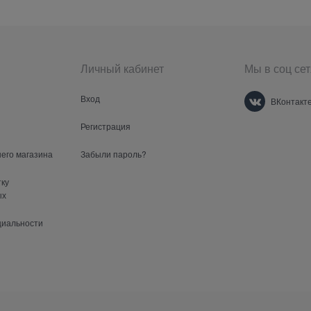
Личный кабинет
Мы в соц сет
Вход
ВКонтакт
Регистрация
шего магазина
Забыли пароль?
тку
ых
циальности