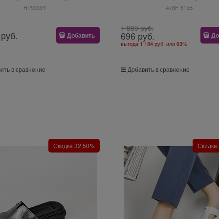
HP9339Y
A78F-615B
1 880
 руб.
 руб.
696
 руб.
Добавить
До
выгода
1 184 руб.
или
63%
ить в сравнение
Добавить в сравнение
Скидка 32,50%
Скидка