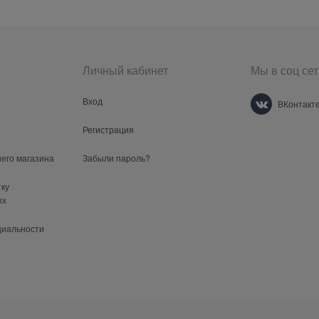
Личный кабинет
Мы в соц сет
Вход
ВКонтакт
Регистрация
шего магазина
Забыли пароль?
тку
ых
циальности