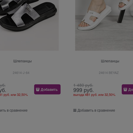
Шлепанцы
Шлепанцы
24614-J-64
24614 BEYAZ
руб.
1 480
 руб.
уб.
999
 руб.
Добавить
До
81 руб.
или
32,50%
выгода
481 руб.
или
32,50%
ить в сравнение
Добавить в сравнение