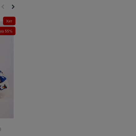
Хит
Скидка 56%
дка 55%
Новинка
)
Босоножки кожаные комфорт