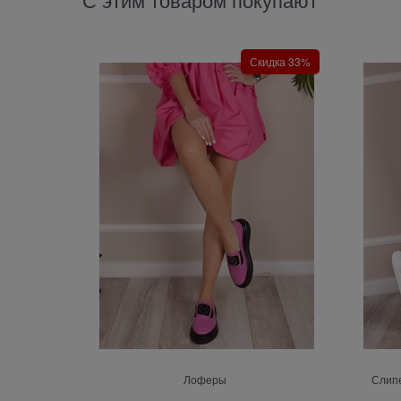
Скидка 33%
Лоферы
Слипе