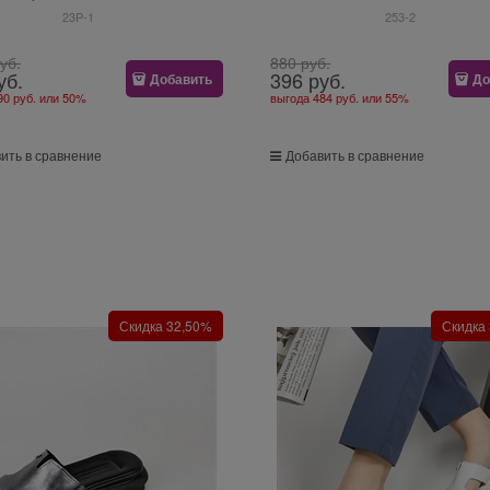
23P-1
253-2
руб.
880
 руб.
уб.
396
 руб.
Добавить
До
90 руб.
или
50%
выгода
484 руб.
или
55%
ить в сравнение
Добавить в сравнение
Скидка 32,50%
Скидка