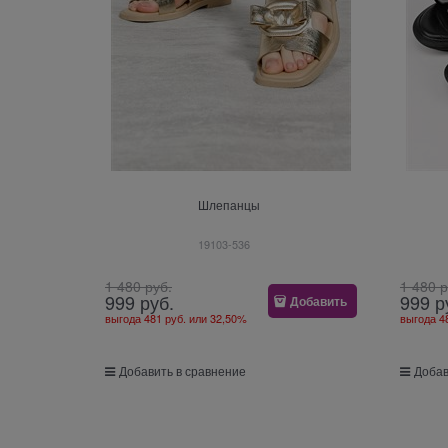
Шлепанцы
19103-536
1 480
 руб.
1 480
 
999
 руб.
999
 р
Добавить
выгода
481 руб.
или
32,50%
выгода
4
Добавить в сравнение
Добав