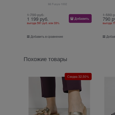
66 Fusya-1002
1 790
 руб.
1 580
 
1 199
 руб.
790
 р
Добавить
выгода
591 руб.
или
33%
выгода
7
Добавить в сравнение
Добав
Похожие товары
Скидка 32,50%