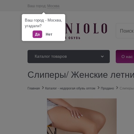
Ваш город:
Москва
Ваш город - Москва,
угадали?
Да
Нет
Каталог товаров
О нас
Слиперы/ Женские летни
Главная
Каталог - недорогая обувь оптом
Продано
Слиперы/