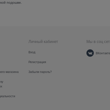
гкой подошве.
Личный кабинет
Мы в соц сет
Вход
ВКонтакт
Регистрация
шего магазина
Забыли пароль?
тку
ых
циальности