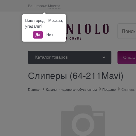
Ваш город:
Москва
Ваш город - Москва,
угадали?
Да
Нет
Каталог товаров
О нас
Слиперы (64-211Mavi)
Главная
Каталог - недорогая обувь оптом
Продано
Слиперы