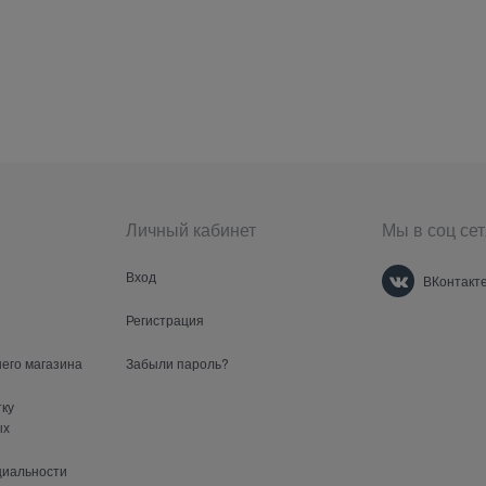
Личный кабинет
Мы в соц сет
Вход
ВКонтакт
Регистрация
шего магазина
Забыли пароль?
тку
ых
циальности