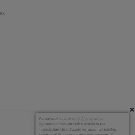
ях
е
Уважаемый посетитель! Для лучшего
функционирования сайта piniolo.ru мы
производим сбор Ваших метаданных (cookie,
данные об IP-адресе и местоположении). В