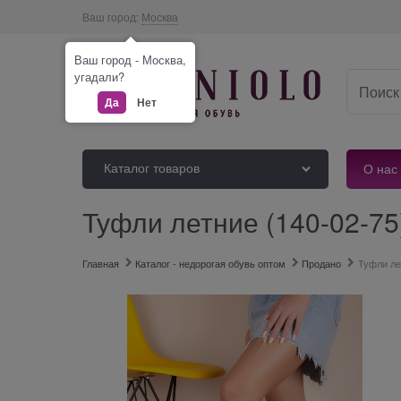
Ваш город:
Москва
Ваш город - Москва,
угадали?
Да
Нет
Каталог товаров
О нас
Туфли летние (140-02-75
Главная
Каталог - недорогая обувь оптом
Продано
Туфли ле