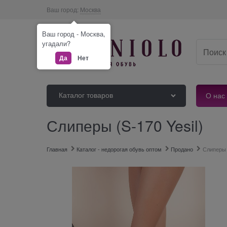
Ваш город:
Москва
Ваш город - Москва,
угадали?
Да
Нет
Каталог товаров
О нас
Слиперы (S-170 Yesil)
Главная
Каталог - недорогая обувь оптом
Продано
Слиперы