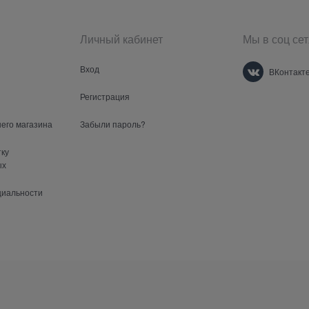
Личный кабинет
Мы в соц сет
Вход
ВКонтакт
Регистрация
шего магазина
Забыли пароль?
тку
ых
циальности