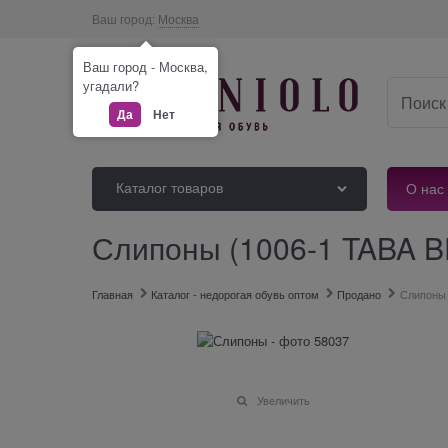
Ваш город:
Москва
Ваш город - Москва,
угадали?
Да
Нет
Каталог товаров
О нас
Слипоны (1006-1 TABA B
Главная
Каталог - недорогая обувь оптом
Продано
Слипоны
Увеличить