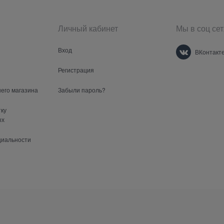
Личный кабинет
Мы в соц сет
Вход
ВКонтакт
Регистрация
шего магазина
Забыли пароль?
тку
ых
циальности