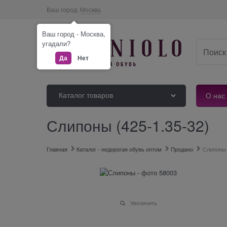
Ваш город:
Москва
Ваш город - Москва,
угадали?
Да
Нет
Каталог товаров
О нас
Слипоны (425-1.35-32)
Главная
Каталог - недорогая обувь оптом
Продано
Слипоны
Увеличить