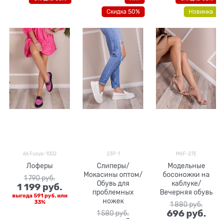
Скидка 50%
Новинка
66 Fusya-1002
23P-1
M6F-27E
Лоферы
Слиперы/
Модельные
Мокасины оптом/
босоножки на
1 790
 руб.
Обувь для
каблуке/
1 199
 руб.
проблемных
Вечерняя обувь
выгода
591 руб.
или
ножек
33%
1 880
 руб.
696
 руб.
1 580
 руб.