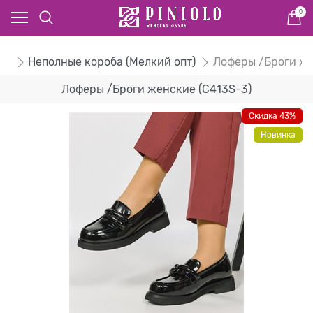
0
ом
Неполные короба (Мелкий опт)
Лоферы /Броги ж
Лоферы /Броги женские (C413S-3)
Скидка 43%
Новинка