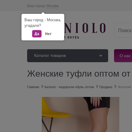
Ваш город:
Москва
Ваш город - Москва,
угадали?
Да
Нет
Каталог товаров
О нас
Женские туфли оптом от
Главная
Каталог - недорогая обувь оптом
Продано
Женские 