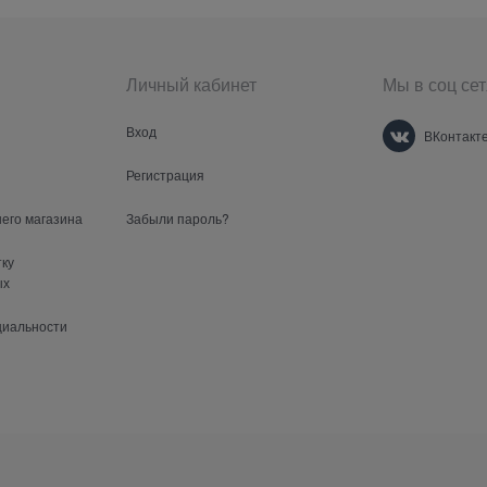
Личный кабинет
Мы в соц сет
Вход
ВКонтакт
Регистрация
шего магазина
Забыли пароль?
тку
ых
циальности