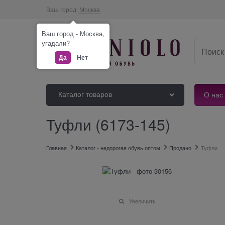
Ваш город:
Москва
Ваш город - Москва,
угадали?
Да
Нет
Каталог товаров
О нас
Туфли (6173-145)
Главная
Каталог - недорогая обувь оптом
Продано
Туфли
Увеличить