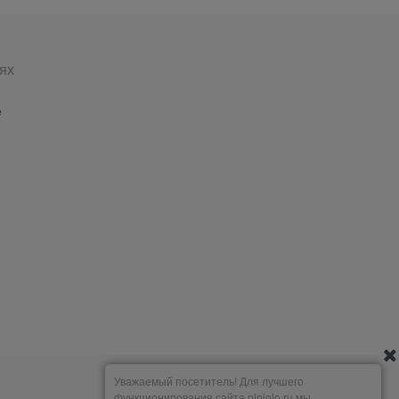
ях
е
Уважаемый посетитель! Для лучшего
функционирования сайта piniolo.ru мы